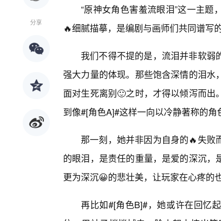
“原神女角色害羞流眼泪”这一主题
分享
🔥细腻描摹，是编剧与画师们共同谱写
我们不得不提的是，流泪并非软弱
强大力量的体现。那些饱含深情的泪水
面对生死离别🙂之时，才得以倾泻而出
到像#[角色A]#这样一向以冷静著称的
那一刻，她并非因为自身的🔥失败
的眼泪，是责任的重量，是爱的深沉，
更为深沉😀的悲壮美，让玩家在心疼的
再比如#[角色B]#，她或许在回