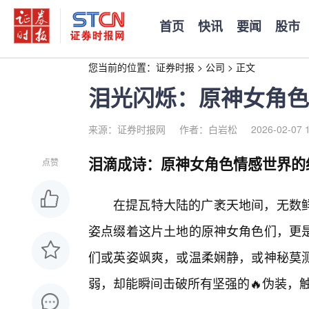
首页
快讯
要闻
股市
您当前的位置：
证券时报
>
公司
>
正文
泪光闪烁：原神女角色
来源：证券时报网
作者：白岩松
2026-02-07 
泪滴成诗：原神女角色情感世界的
点赞
在提瓦特大陆的广袤天地间，无数
姿点缀着这片土地的原神女角色们，更
们或英姿飒爽，或温柔娴静，或神秘莫
弱，却能瞬间击破所有坚强的🔥伪装，